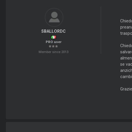
Chiedo
preana
SBALLORDC
traspo
PRO user
Chiedo
salvar
Member since 2013
almeno
se vad
anzich
cambia
Grazi