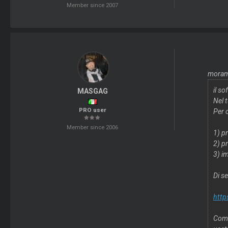
Member since 2007
moram
il s
MASGAG
Nel t
PRO user
Per c
Member since 2006
1) p
2) p
3) im
Di s
http
Comu