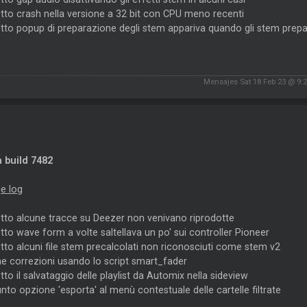
tto crash nella versione a 32 bit con CPU meno recenti
tto popup di preparazione degli stem appariva quando gli stem prepar
Mensajes Sat 18 Feb 23 @ 9:
 build 7482
e log
etto alcune tracce su Deezer non venivano riprodotte
tto wave form a volte saltellava un po' sui controller Pioneer
tto alcuni file stem precalcolati non riconosciuti come stem v2
e correzioni usando lo script smart_fader
tto il salvataggio delle playlist da Automix nella sideview
nto opzione 'esporta' al menù contestuale delle cartelle filtrate