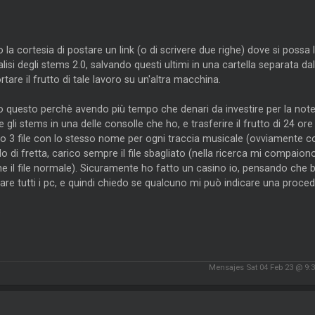
 la cortesia di postare un link (o di scrivere due righe) dove si poss
lisi degli stems 2.0, salvando questi ultimi in una cartella separata dal
rtare il frutto di tale lavoro su un'altra macchina.
 questo perchè avendo più tempo che denari da investire per la notev
e gli stems in una delle consolle che ho, e trasferire il frutto di 24 or
 3 file con lo stesso nome per ogni traccia musicale (ovviamente con
o di fretta, carico sempre il file sbagliato (nella ricerca mi compaiono
e il file normale). Sicuramente ho fatto un casino io, pensando che
re tutti i pc, e quindi chiedo se qualcuno mi può indicare una proced
e
Mensajes Sat 04 Feb 23 @ 9: