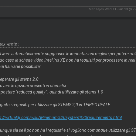
Mensajes Wed 11 Jan 23 @ 7
ax wrote :
oftware automaticamente suggerisce le impostazioni migliori per potere utili
uo caso la scheda video Intel Iris XE non ha requisiti per processare in real
ui hai varie possibilità:
reparare gli stems 2.0
rovare le opzioni presenti in stemsfix
postare "reduced quality" , quindi utilizzare gli stems 1.0
eguito i requisiti per utilizzare gli STEMS 2,0 in TEMPO REALE
s://virtualdj.com/wiki/Minimum%20system%20requirements.html
nque sia se il pc non ha i requisiti e si vogliono comunque utilizzare gli S