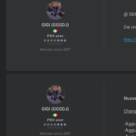
@ SB
GIGI (GGGDJ)
Dai un
PRO user
http:/
Moderator
Member since 2007
Nuova
GIGI (GGGDJ)
Chang
PRO user
-Aggi
Moderator
-Aggi
Member since 2007