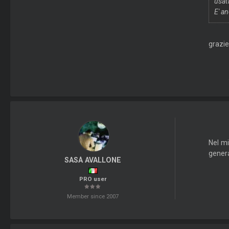
usat
E' a
grazie
Nel m
genera
SASÀ AVALLONE
PRO user
Member since 2007