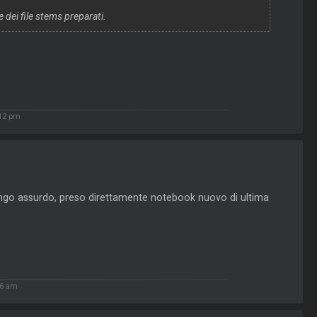
 dei file stems preparati.
:12 pm
engo assurdo, preso direttamente notebook nuovo di ultima
56 am