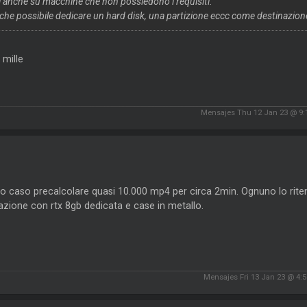
i anche su macchine che non possiedono i requisiti.
nche possibile dedicare un hard disk, una partizione eccc come destinazione
 mille
Mensajes Thu 12 Jan 23 @ 9
io caso precalcolare quasi 10.000 mp4 per circa 2min. Ognuno lo rit
zione con rtx 8gb dedicata e case in metallo.
Mensajes Fri 13 Jan 23 @ 4: