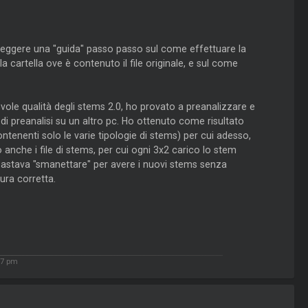
a leggere una "guida" passo passo sul come effettuare la
la cartella ove è contenuto il file originale, e sul come
ole qualità degli stems 2.0, ho provato a preanalizzare e
e di preanalisi su un altro pc. Ho ottenuto come risultato
tenenti solo le varie tipologie di stems) per cui adesso,
 anche i file di stems, per cui ogni 3x2 carico lo stem
 bastava "smanettare" per avere i nuovi stems senza
ura corretta.
37 pm