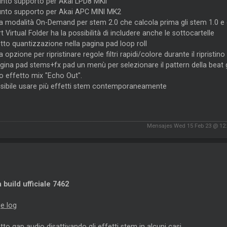
unto supporto per Akai LPD8 MKII
unto supporto per Akai APC MINI MK2
a modalità On-Demand per stem 2.0 che calcola prima gli stem 1.0 e 
t Virtual Folder ha la possibilità di includere anche le sottocartelle
tto quantizzazione nella pagina pad loop roll
 opzione per ripristinare regole filtri rapidi/colore durante il ripristin
gina pad stems+fx pad un menù per selezionare il pattern della beat 
o effetto mix "Echo Out".
ssibile usare più effetti stem contemporaneamente
Mensajes Wed 15 Feb 23 @ 12
 build ufficiale 7462
e log
tto gap audio disattivando gli effetti stem in alcuni casi