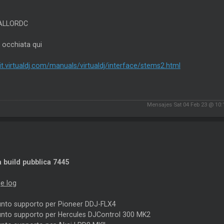
ALLORDC
 occhiata qui
/it.virtualdj.com/manuals/virtualdj/interface/stems2.html
Mensajes Sat 04 Feb 23 @ 10
 build pubblica 7445
e log
unto supporto per Pioneer DDJ-FLX4
unto supporto per Hercules DJControl 300 MK2