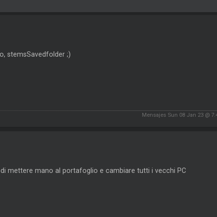
o, stemsSavedfolder ;)
Mensajes Sun 08 Jan 23 @ 7
 di mettere mano al portafoglio e cambiare tutti i vecchi PC