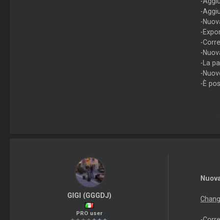
-Aggi
-Aggi
-Nuov
-Expor
-Corre
-Nuova
-La pa
-Nuov
-È po
Nuova
GIGI (GGGDJ)
Chang
PRO user
-Corre