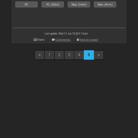
PC
PC (32bit)
Mac (Intel)
Mac (Arm)
Last update: Wed 13 Jun 18 @ 9:14 pm
Stats
Comments
How to install
1
2
3
4
5