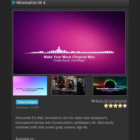
Minimalist UX 4
By
Rune (DJ-In-Norway)
Video Output
Downloads: 57 698
Horizontal EQ titler, minimalist skin for radio-style broadcasts,
transparent overlay over visualizations, wallpapers etc. And easily
combined with chat screen grab, camera, logo etc.
Available on :