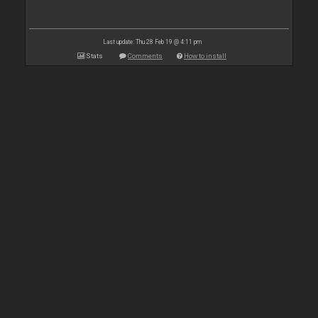
Last update: Thu 28 Feb 19 @ 4:11 pm
Stats
Comments
How to install