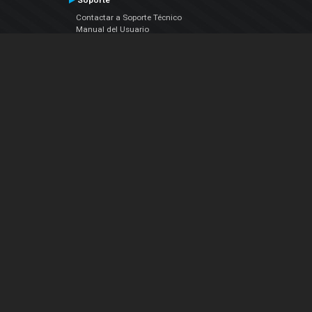
Soporte
Contactar a Soporte Técnico
Manual del Usuario
VDJPedia (Wiki)
Artículos
Foros
COMPAÑIA
Acerca de Nosotros
contáctenos
Política de Privacidad
Acuerdo de Licenciamiento (EULA)
Siguenos
Facebook
YouTube