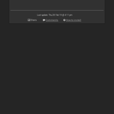
Last update: Thu 28 Feb 19 @ 4:11 pm
Stats
Comments
How to install