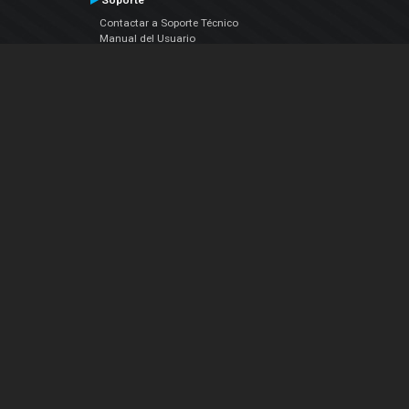
Soporte
Contactar a Soporte Técnico
Manual del Usuario
VDJPedia (Wiki)
Artículos
Foros
COMPAÑIA
Acerca de Nosotros
contáctenos
Política de Privacidad
Acuerdo de Licenciamiento (EULA)
Siguenos
Facebook
YouTube