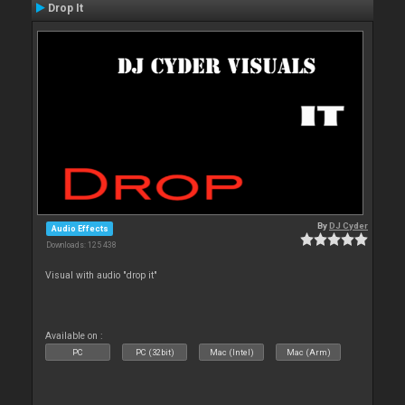
Drop It
By
DJ Cyder
Audio Effects
Downloads: 125 438
Visual with audio "drop it"
Available on :
PC
PC (32bit)
Mac (Intel)
Mac (Arm)