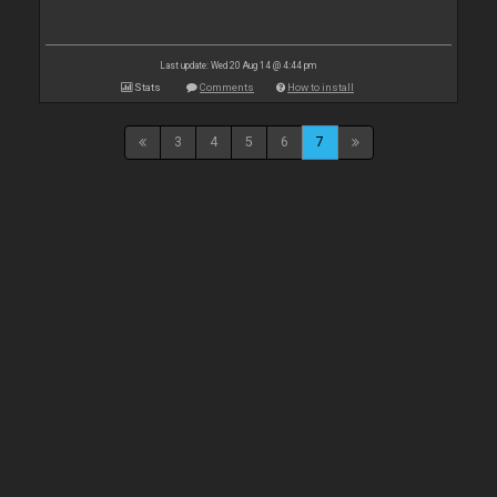
Last update: Wed 20 Aug 14 @ 4:44 pm
Stats
Comments
How to install
3
4
5
6
7