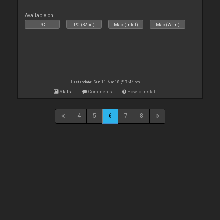
Available on :
PC
PC (32bit)
Mac (Intel)
Mac (Arm)
Last update: Sun 11 Mar 18 @ 7:44 pm
Stats
Comments
How to install
4
5
6
7
8