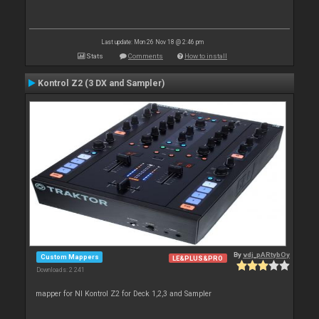
Last update: Mon 26 Nov 18 @ 2:46 pm
Stats
Comments
How to install
Kontrol Z2 (3 DX and Sampler)
By
vdj_pARtybOy
Custom Mappers
LE&PLUS&PRO
Downloads: 2 241
mapper for NI Kontrol Z2 for Deck 1,2,3 and Sampler