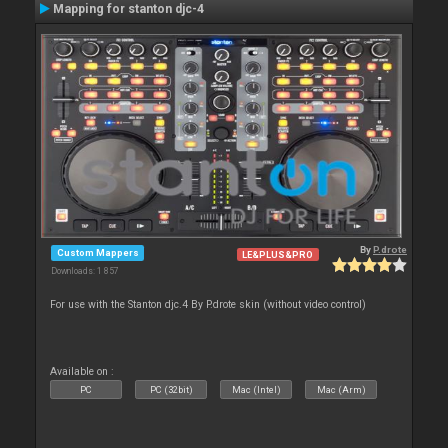
Mapping for stanton djc-4
By
P.drote
Custom Mappers
LE&PLUS&PRO
Downloads: 1 857
For use with the Stanton djc.4 By P.drote skin (without video control)
Available on :
PC
PC (32bit)
Mac (Intel)
Mac (Arm)