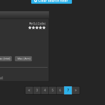
Clear search filter
By
DJ Cyder
c (Intel)
Mac (Arm)
all
3
4
5
6
7