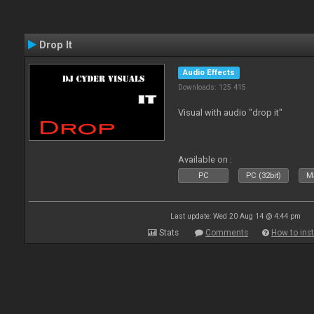
Drop It
Audio Effects
Downloads: 125 415
Visual with audio "drop it"
Available on :
PC
PC (32bit)
Ma
Last update: Wed 20 Aug 14 @ 4:44 pm
Stats
Comments
How to inst