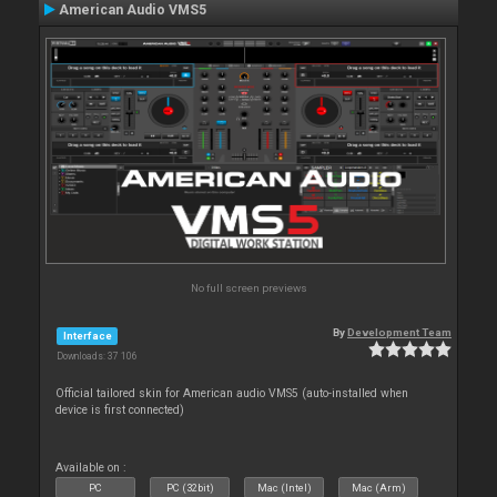
American Audio VMS5
No full screen previews
By
Development Team
Interface
Downloads: 37 106
Official tailored skin for American audio VMS5 (auto-installed when
device is first connected)
Available on :
PC
PC (32bit)
Mac (Intel)
Mac (Arm)