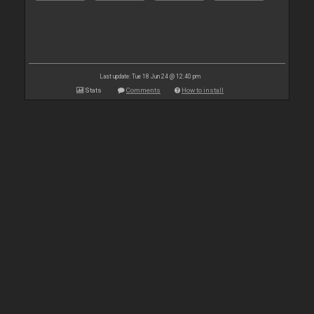
Last update: Tue 18 Jun 24 @ 12:40 pm
Stats
Comments
How to install