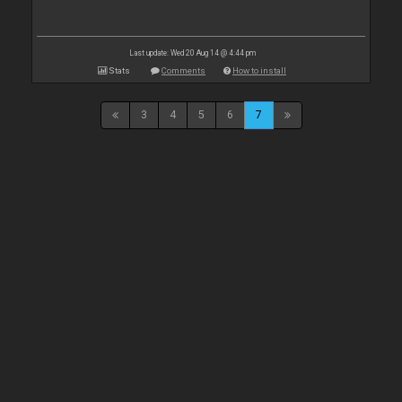
Last update: Wed 20 Aug 14 @ 4:44 pm
Stats
Comments
How to install
3
4
5
6
7