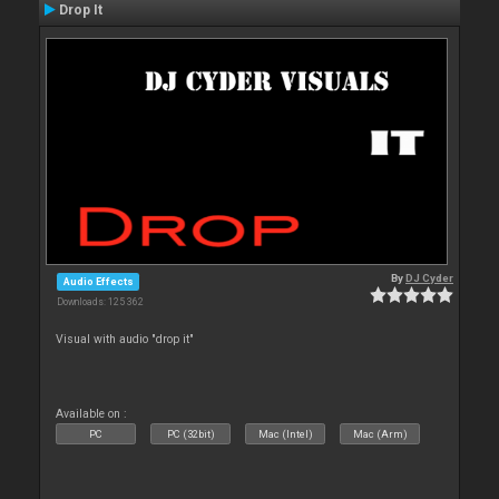
Drop It
By
DJ Cyder
Audio Effects
Downloads: 125 362
Visual with audio "drop it"
Available on :
PC
PC (32bit)
Mac (Intel)
Mac (Arm)