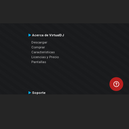
Acerca de VirtualDJ
Descargar
Comprar
Características
Licencias y Precio
Pantallas
Soporte
Contactar a Soporte Técnico
Manual del Usuario
VDJPedia (Wiki)
Artículos
Foros