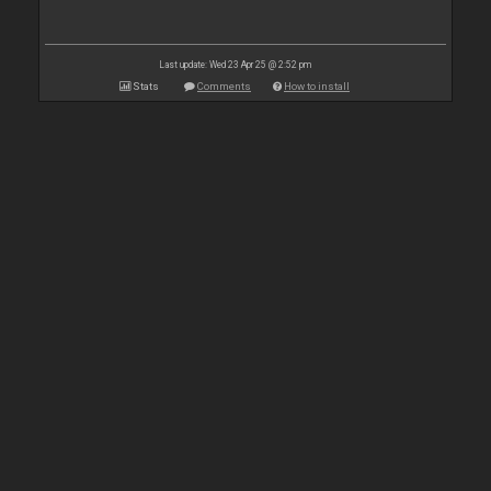
Last update: Wed 23 Apr 25 @ 2:52 pm
Stats
Comments
How to install