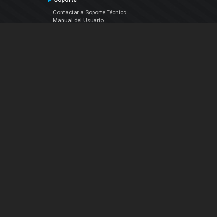
Soporte
Contactar a Soporte Técnico
Manual del Usuario
VDJPedia (Wiki)
Artículos
Foros
COMPAÑIA
Acerca de Nosotros
contáctenos
Política de Privacidad
Acuerdo de Licenciamiento (EULA)
Siguenos
Facebook
YouTube