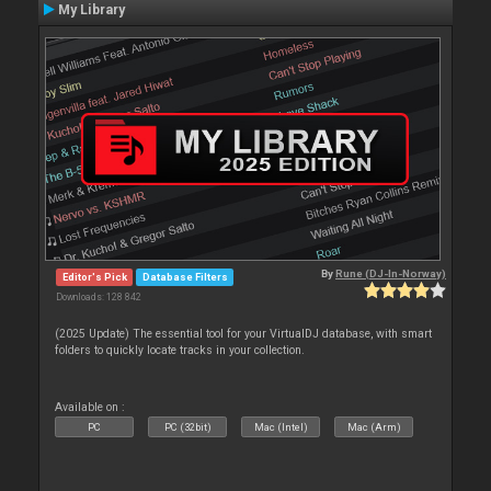
My Library
By
Rune (DJ-In-Norway)
Editor's Pick
Database Filters
Downloads: 128 842
(2025 Update) The essential tool for your VirtualDJ database, with smart
folders to quickly locate tracks in your collection.
Available on :
PC
PC (32bit)
Mac (Intel)
Mac (Arm)