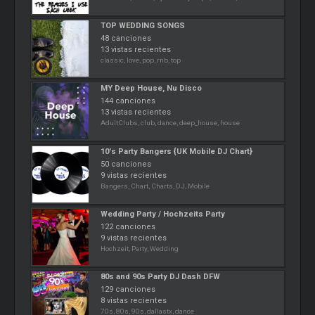
TOP WEDDING SONGS
48 canciones
13 vistas recientes
classic, love, pop, rnb, top
MY Deep House, Nu Disco
144 canciones
13 vistas recientes
AdultClubs, club, dance, deep_house, house
10's Party Bangers {UK Mobile DJ Chart}
50 canciones
9 vistas recientes
Bangers, Chart, Charts, DJ, Mobile
Wedding Party / Hochzeits Party
122 canciones
9 vistas recientes
Hochzeit, Party, Wedding
80s and 90s Party DJ Dash DFW
129 canciones
8 vistas recientes
70s, 80s, 90s, dallastx, dance