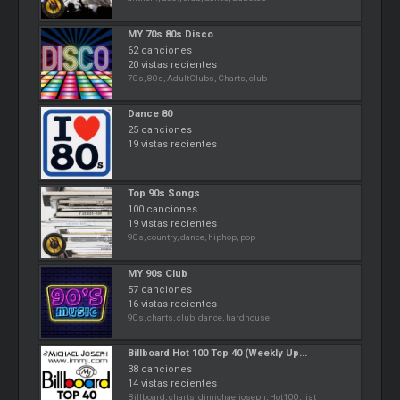
MY 70s 80s Disco
62 canciones
20 vistas recientes
70s, 80s, AdultClubs, Charts, club
Dance 80
25 canciones
19 vistas recientes
Top 90s Songs
100 canciones
19 vistas recientes
90s, country, dance, hiphop, pop
MY 90s Club
57 canciones
16 vistas recientes
90s, charts, club, dance, hardhouse
Billboard Hot 100 Top 40 (Weekly Up...
38 canciones
14 vistas recientes
Billboard, charts, djmichaeljoseph, Hot100, list