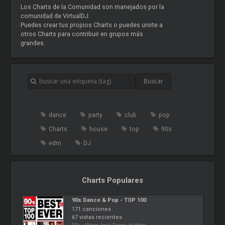
Los Charts de la Comunidad son manejados por la
comunidad de VirtualDJ.
Puedes crear tus propios Charts o puedes unirte a
otros Charts para contribuir en grupos más
grandes.
dance
party
club
pop
Charts
house
top
90s
edm
DJ
Charts Populares
90s Dance & Pop - TOP 100
171 canciones
67 vistas recientes
90s, alltime, best, Dance, HipHop