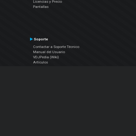
Licencias y Precio
Pantallas
Soporte
Contactar a Soporte Técnico
Manual del Usuario
VDJPedia (Wiki)
Artículos
Foros
COMPAÑIA
Acerca de Nosotros
contáctenos
Política de Privacidad
Acuerdo de Licenciamiento (EULA)