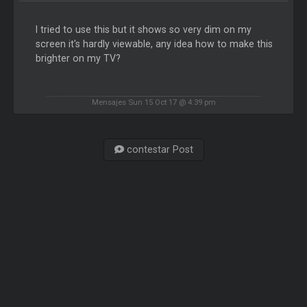
I tried to use this but it shows so very dim on my
screen it's hardly viewable, any idea how to make this
brighter on my TV?
Mensajes Sun 15 Oct 17 @ 4:39 pm
contestar Post