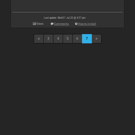
Last update: Wed 01 Jul 20 @ 4:57 pm
Stats
Comments
How to install
3
4
5
6
7