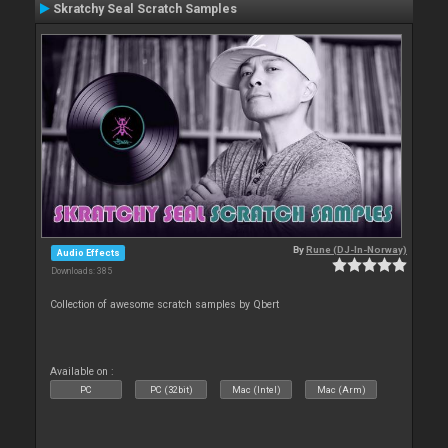
Skratchy Seal Scratch Samples
By
Rune (DJ-In-Norway)
Audio Effects
Downloads: 385
Collection of awesome scratch samples by Qbert
Available on :
PC
PC (32bit)
Mac (Intel)
Mac (Arm)