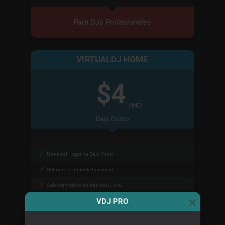
Para DJs Profesionales
VIRTUALDJ HOME
$4
/MO
Bajo Costo
Uso en el Hogar de Bajo Costo
Software totalmente funcional
Solo controladores básicos
[Lista]
×
VDJ PRO
No puede remover los anuncios de audio
NO puede ser usado en eventos pagados