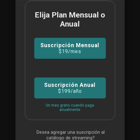
Elija Plan Mensual o
COMPRAR
Anual
Para Principiantes
Suscripción Mensual
$19
/mes
BUSINESS PLAN
$99
Suscripción Anual
$199
/año
/MO
Misión Crítica
Un mes gratis cuando paga
anualmente
Todas las funciones de VDJ Pro
Desea agregar una suscripción al
Soporte de misión crítica
catálogo de streaming?