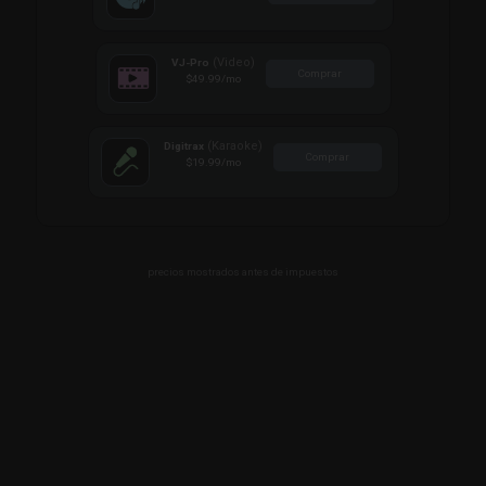
(Video)
VJ-Pro
Comprar
$49.99
/mo
(Karaoke)
Digitrax
Comprar
$19.99
/mo
precios mostrados antes de impuestos