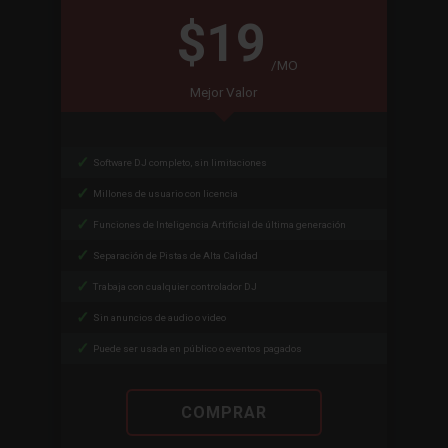
$19
/MO
Mejor Valor
Software DJ completo, sin limitaciones
Millones de usuario con licencia
Funciones de Inteligencia Artificial de última generación
Separación de Pistas de Alta Calidad
Trabaja con cualquier controlador DJ
Sin anuncios de audio o video
Puede ser usada en público o eventos pagados
COMPRAR