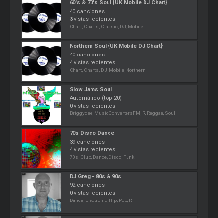
60's & 70's Soul {UK Mobile DJ Chart}
40 canciones
3 vistas recientes
Chart, Charts, Classic, DJ, Mobile
Northern Soul {UK Mobile DJ Chart}
40 canciones
4 vistas recientes
Chart, Charts, DJ, Mobile, Northern
Slow Jams Soul
Automático (top 20)
0 vistas recientes
Briggydee, MusicConvertersFM, R, Reggae, Soul
70s Disco Dance
39 canciones
4 vistas recientes
70s, Club, Dance, Disco, Funk
DJ Greg - 80s & 90s
92 canciones
0 vistas recientes
Dance, Electronic, Hip, Pop, R