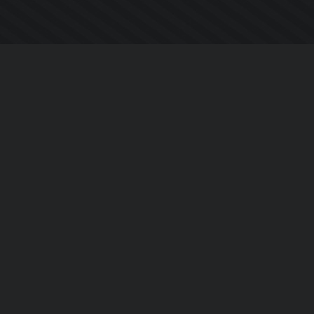
COMPAÑIA
Acerca de Nosotros
contáctenos
Política de Privacidad
Acuerdo de Licenciamiento (EULA)
Siguenos
Facebook
YouTube
Instagram
Twitter