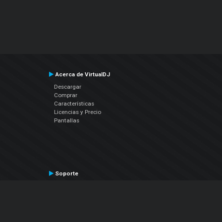
Acerca de VirtualDJ
Descargar
Comprar
Características
Licencias y Precio
Pantallas
Soporte
Contactar a Soporte Técnico
Manual del Usuario
VDJPedia (Wiki)
Artículos
Foros