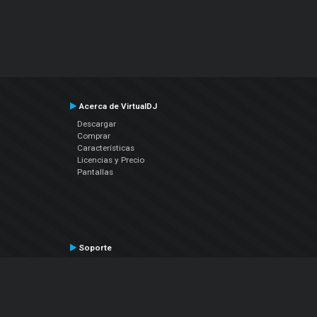
Acerca de VirtualDJ
Descargar
Comprar
Características
Licencias y Precio
Pantallas
Soporte
Contactar a Soporte Técnico
Manual del Usuario
VDJPedia (Wiki)
Artículos
Foros