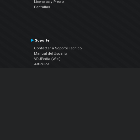
Licencias y Precio
Pantallas
Soporte
Contactar a Soporte Técnico
Manual del Usuario
VDJPedia (Wiki)
Artículos
Foros
COMPAÑIA
Acerca de Nosotros
contáctenos
Política de Privacidad
Acuerdo de Licenciamiento (EULA)