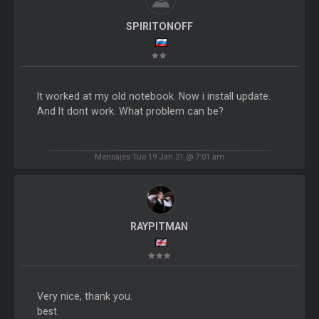
SPIRITONOFF
It worked at my old notebook. Now i install update.
And It dont work. What problem can be?
Mensajes Tue 19 Jan 21 @ 7:01 am
RAYPITMAN
Very nice, thank you.
best