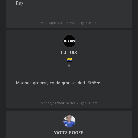
Ray
Mensajes Mon 15 Mar 21 @ 7:05 pm
DJ LUIS
Muchas gracias, es de gran utiidad...💛💙❤
Mensajes Wed 24 Nov 21 @ 5:00 pm
VATTS ROGER