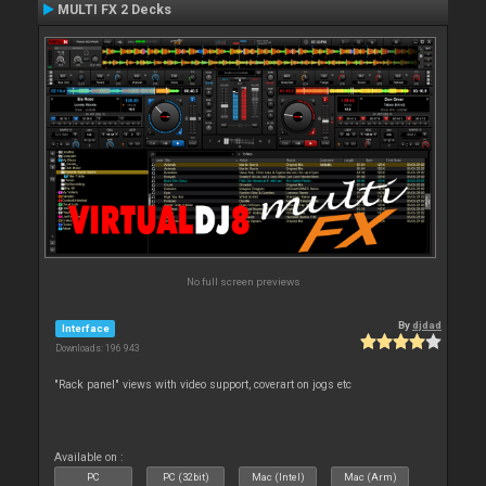
MULTI FX 2 Decks
No full screen previews
By
djdad
Interface
Downloads: 196 943
"Rack panel" views with video support, coverart on jogs etc
Available on :
PC
PC (32bit)
Mac (Intel)
Mac (Arm)