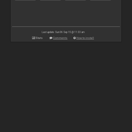
Last update: Sun 06 Sep 15 @ 11:33 am
Stats
Comments
How to install