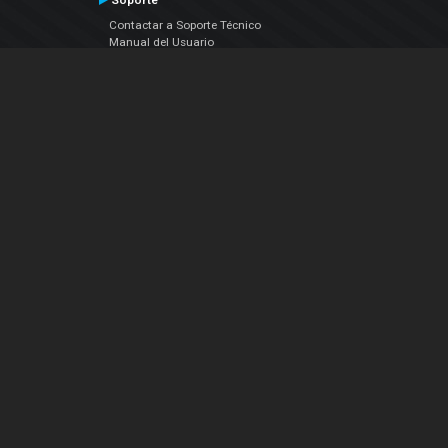
Soporte
Contactar a Soporte Técnico
Manual del Usuario
VDJPedia (Wiki)
Artículos
Foros
COMPAÑIA
Acerca de Nosotros
contáctenos
Política de Privacidad
Acuerdo de Licenciamiento (EULA)
Siguenos
Facebook
YouTube