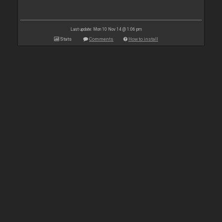
Last update: Mon 10 Nov 14 @ 1:06 pm
Stats
Comments
How to install