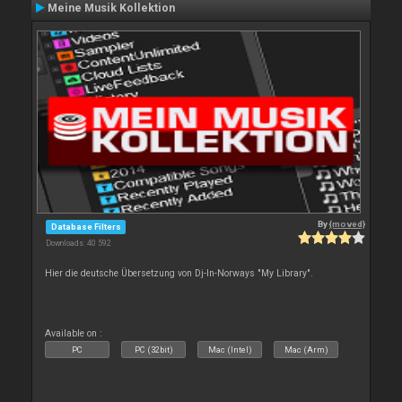
Meine Musik Kollektion
By
{moved}
Database Filters
Downloads: 40 592
Hier die deutsche Übersetzung von Dj-In-Norways "My Library".
Available on :
PC
PC (32bit)
Mac (Intel)
Mac (Arm)