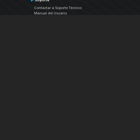
Soporte
Contactar a Soporte Técnico
Manual del Usuario
VDJPedia (Wiki)
Artículos
Foros
COMPAÑIA
Acerca de Nosotros
contáctenos
Política de Privacidad
Acuerdo de Licenciamiento (EULA)
Siguenos
Facebook
YouTube