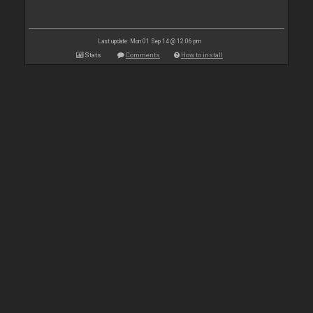
Last update: Mon 01 Sep 14 @ 12:06 pm
Stats
Comments
How to install