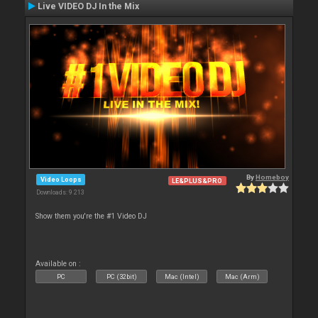
Live VIDEO DJ In the Mix
By
Homeboy
Video Loops
LE&PLUS&PRO
Downloads: 9 213
Show them you're the #1 Video DJ
Available on :
PC
PC (32bit)
Mac (Intel)
Mac (Arm)