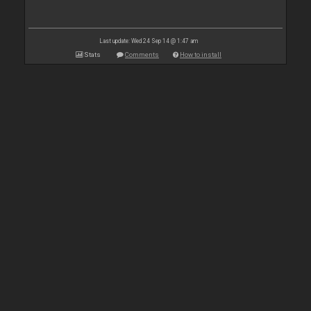
Last update: Wed 24 Sep 14 @ 1:47 am
Stats
Comments
How to install