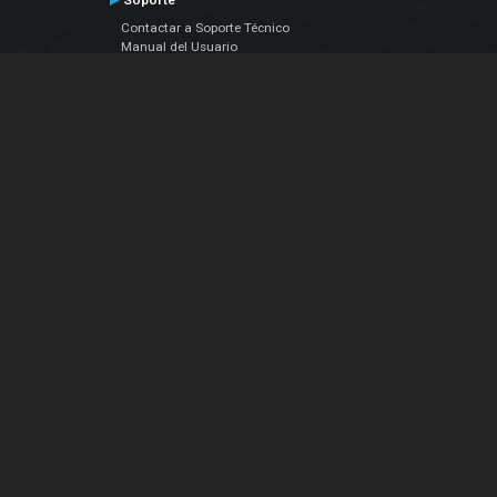
Soporte
Contactar a Soporte Técnico
Manual del Usuario
VDJPedia (Wiki)
Artículos
Foros
COMPAÑIA
Acerca de Nosotros
contáctenos
Política de Privacidad
Acuerdo de Licenciamiento (EULA)
Siguenos
Facebook
YouTube