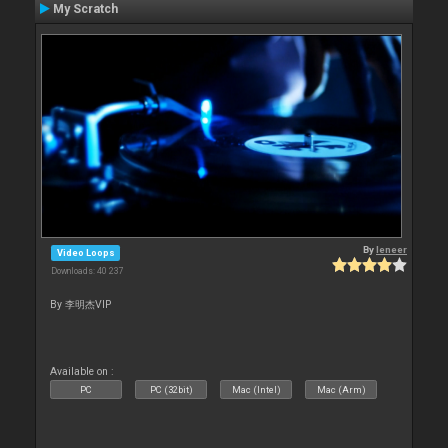
My Scratch
By
leneer
Video Loops
Downloads: 40 237
By 李明杰VIP
Available on :
PC
PC (32bit)
Mac (Intel)
Mac (Arm)