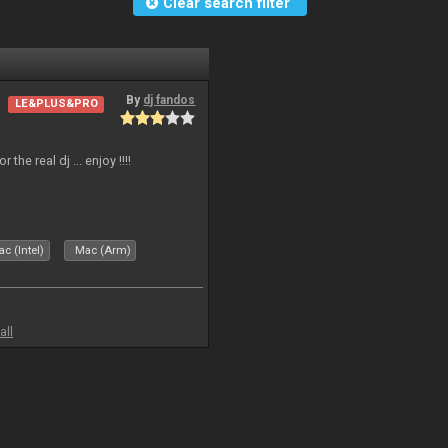
Clear search filter
By
dj fandos
LE&PLUS&PRO
the real dj ... enjoy !!!!
c (Intel)
Mac (Arm)
all