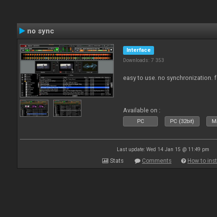
no sync
Interface
Downloads: 7 353
easy to use. no synchronization. for 
Available on :
PC
PC (32bit)
Ma
Last update: Wed 14 Jan 15 @ 11:49 pm
Stats
Comments
How to inst