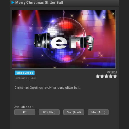
Merry Christmas Glitter Ball
By
tayla
Video Loops
Downloads: 31 423
Christmas Greetings revolving round glitter ball.
Available on :
PC
PC (32bit)
Mac (Intel)
Mac (Arm)