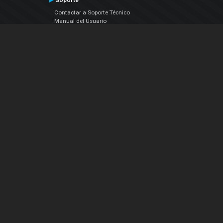
Soporte
Contactar a Soporte Técnico
Manual del Usuario
VDJPedia (Wiki)
Artículos
Foros
COMPAÑIA
Acerca de Nosotros
contáctenos
Política de Privacidad
Acuerdo de Licenciamiento (EULA)
Siguenos
Facebook
YouTube