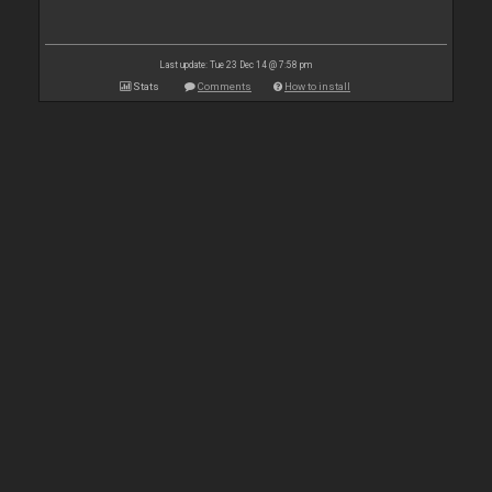
Last update: Tue 23 Dec 14 @ 7:58 pm
Stats
Comments
How to install