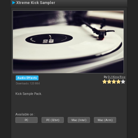
Xtreme Kick Sampler
By
DJ King Rox
Audio Effects
Downloads: 120 884
Kick Sample Pack.
Available on :
PC
PC (32bit)
Mac (Intel)
Mac (Arm)