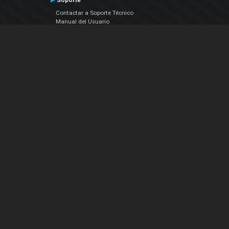
Soporte
Contactar a Soporte Técnico
Manual del Usuario
VDJPedia (Wiki)
Artículos
Foros
COMPAÑIA
Acerca de Nosotros
contáctenos
Política de Privacidad
Acuerdo de Licenciamiento (EULA)
Siguenos
Facebook
YouTube