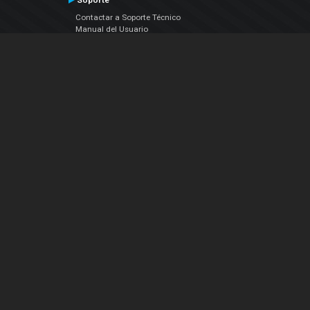
Soporte
Contactar a Soporte Técnico
Manual del Usuario
VDJPedia (Wiki)
Artículos
Foros
COMPAÑIA
Acerca de Nosotros
contáctenos
Política de Privacidad
Acuerdo de Licenciamiento (EULA)
Siguenos
Facebook
YouTube