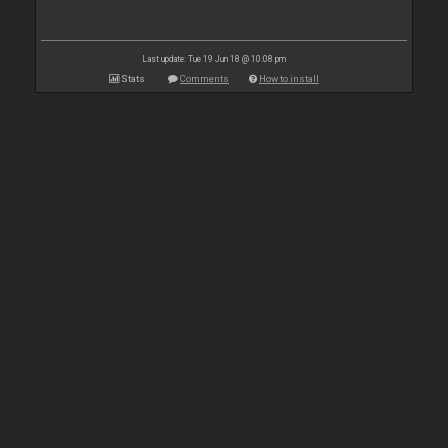
Last update: Tue 19 Jun 18 @ 10:08 pm
Stats
Comments
How to install