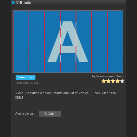
V-Blinds
By
Development Team
Transitions
Downloads: 24 594
Video Transition with adjustable amount of Vertical Blinds. Credits to
SBDJ
Available on :
PC (32bit)