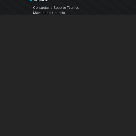
Soporte
Contactar a Soporte Técnico
Manual del Usuario
VDJPedia (Wiki)
Artículos
Foros
COMPAÑIA
Acerca de Nosotros
contáctenos
Política de Privacidad
Acuerdo de Licenciamiento (EULA)
Siguenos
Facebook
YouTube