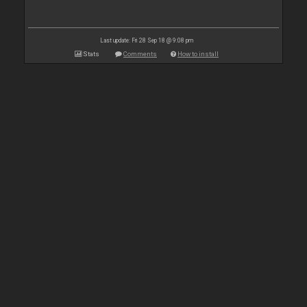
Last update: Fri 28 Sep 18 @ 9:08 pm
Stats
Comments
How to install