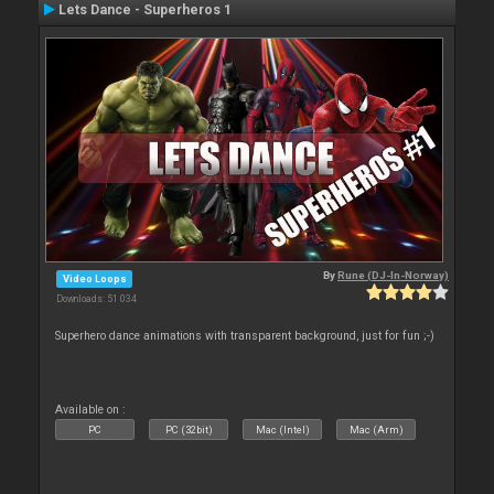
Lets Dance - Superheros 1
By
Rune (DJ-In-Norway)
Video Loops
Downloads: 51 034
Superhero dance animations with transparent background, just for fun ;-)
Available on :
PC
PC (32bit)
Mac (Intel)
Mac (Arm)