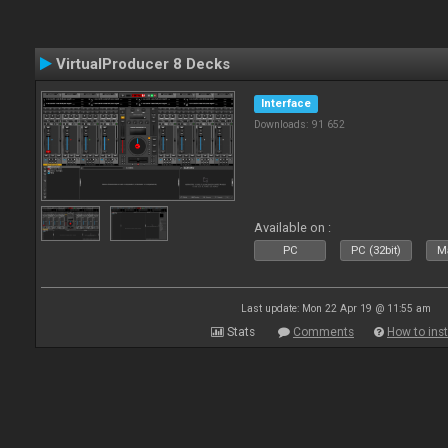
VirtualProducer 8 Decks
Interface
Downloads: 91 652
Available on :
PC
PC (32bit)
Ma
Last update: Mon 22 Apr 19 @ 11:55 am
Stats
Comments
How to inst