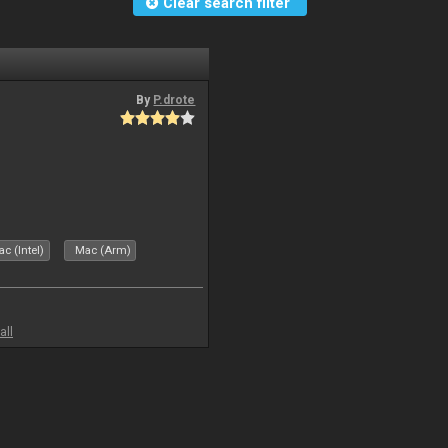
Clear search filter
By
P.drote
c (Intel)
Mac (Arm)
all