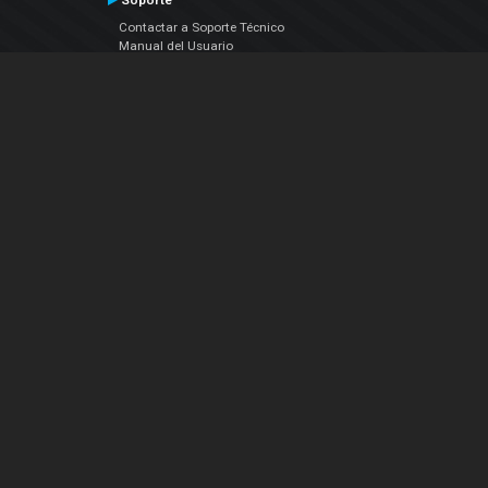
Soporte
Contactar a Soporte Técnico
Manual del Usuario
VDJPedia (Wiki)
Artículos
Foros
COMPAÑIA
Acerca de Nosotros
contáctenos
Política de Privacidad
Acuerdo de Licenciamiento (EULA)
Siguenos
Facebook
YouTube