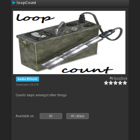
loopCount
By
locoDog
Audio Effects
Downloads: 68 018
Counts loops amongst other things
Available on :
PC
PC (32bit)