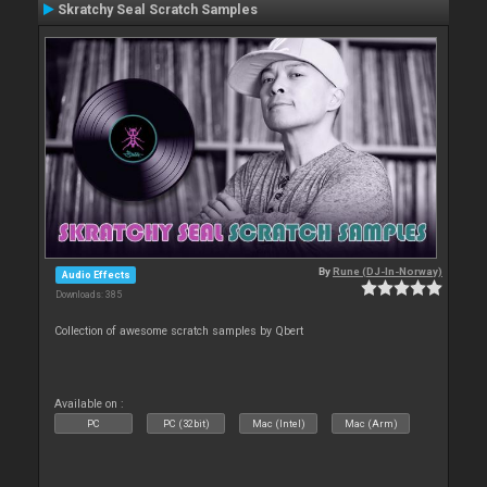
Skratchy Seal Scratch Samples
By
Rune (DJ-In-Norway)
Audio Effects
Downloads: 385
Collection of awesome scratch samples by Qbert
Available on :
PC
PC (32bit)
Mac (Intel)
Mac (Arm)