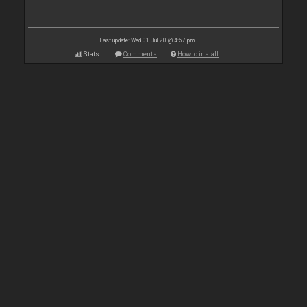
Last update: Wed 01 Jul 20 @ 4:57 pm
Stats
Comments
How to install