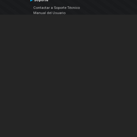
Soporte
Contactar a Soporte Técnico
Manual del Usuario
VDJPedia (Wiki)
Artículos
Foros
COMPAÑIA
Acerca de Nosotros
contáctenos
Política de Privacidad
Acuerdo de Licenciamiento (EULA)
Siguenos
Facebook
YouTube