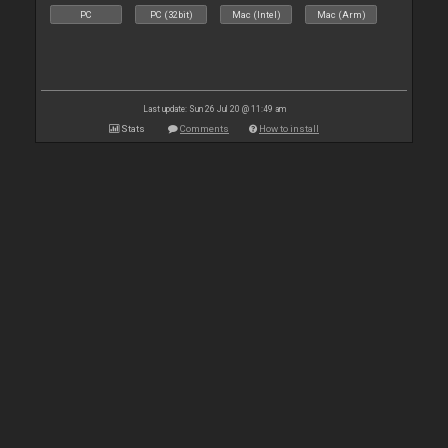
PC
PC (32bit)
Mac (Intel)
Mac (Arm)
Last update: Sun 26 Jul 20 @ 11:49 am
Stats
Comments
How to install