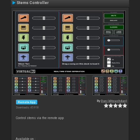
Stems Controller
By
Dan (djtouchdan)
Remote App
Downloads: 45 918
Control stems via the remote app
Available on :