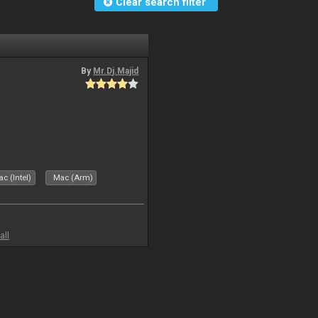
Clear search filter
By
Mr.Dj.Majid
c (Intel)
Mac (Arm)
all