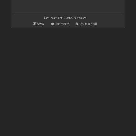
Last update: Sat 10 Oct 20 @ 7:53 pm
Stats
Comments
How to install