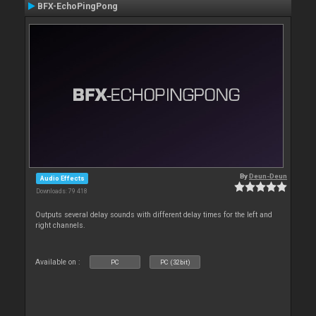
BFX-EchoPingPong
By
Deun-Deun
Audio Effects
Downloads: 79 418
Outputs several delay sounds with different delay times for the left and
right channels.
Available on :
PC
PC (32bit)