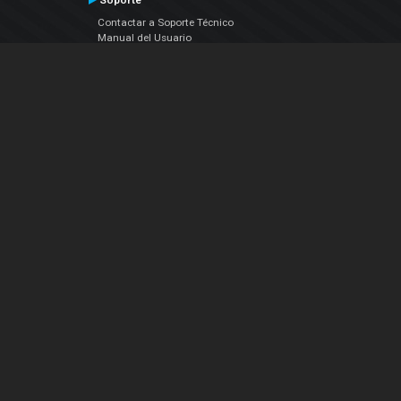
Soporte
Contactar a Soporte Técnico
Manual del Usuario
VDJPedia (Wiki)
Artículos
Foros
COMPAÑIA
Acerca de Nosotros
contáctenos
Política de Privacidad
Acuerdo de Licenciamiento (EULA)
Siguenos
Facebook
YouTube