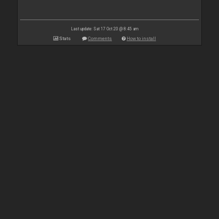
Last update: Sat 17 Oct 20 @ 8:45 am
Stats
Comments
How to install