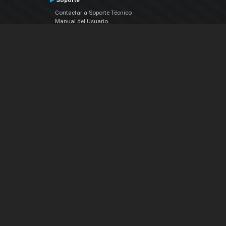
Soporte
Contactar a Soporte Técnico
Manual del Usuario
VDJPedia (Wiki)
Artículos
Foros
COMPAÑIA
Acerca de Nosotros
contáctenos
Política de Privacidad
Acuerdo de Licenciamiento (EULA)
Siguenos
Facebook
YouTube