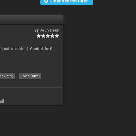
Clear search filter
By
Deun-Deun
ternative addon). Control the 8
s
c (Intel)
Mac (Arm)
all