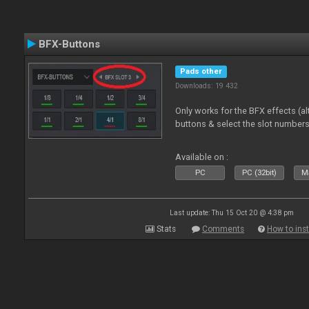
BFX-Buttons
Pads other
Downloads: 19 432
Only works for the BFX effects (al
buttons & select the slot number
Available on :
PC
PC (32bit)
Ma
Last update: Thu 15 Oct 20 @ 4:38 pm
Stats
Comments
How to inst