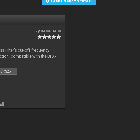
Clear search filter
By
Deun-Deun
s Filter’s cut-off frequency
action. Compatible with the BFX-
C (32bit)
all