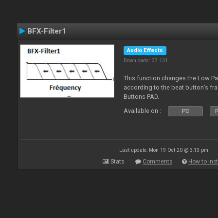
BFX-Filter1
Audio Effects
Downloads: 37 131
This function changes the Low Pas
according to the beat button’s fr
Buttons PAD.
Available on :
PC
P
Last update: Mon 19 Oct 20 @ 3:13 pm
Stats
Comments
How to inst