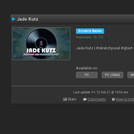
Jade Kutz
Scratch Banks
Downloads: 35 115
Jade Kutz | #skratchyseal #qbert
Available on :
PC
PC (32bit)
Ma
Last update: Fri 12 Feb 21 @ 10:56 am
Stats
Comments
How to inst