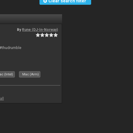
Clear search filter
By
Rune (DJ-In-Norway)
 #thudrumble
c (Intel)
Mac (Arm)
all