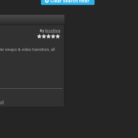
Clear search filter
By
locoDog
r swaps & video transition, all
all