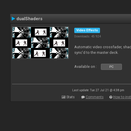
dualShaders
Video Effects
Downloads: 45 924
Automatic video crossfader, shade
sync'd to the master deck.
Available on :
PC
Last update: Tue 27 Jul 21 @ 4:38 pm
Stats
Comments
How to inst