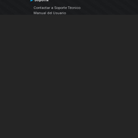
Soporte
Contactar a Soporte Técnico
Manual del Usuario
VDJPedia (Wiki)
Artículos
Foros
COMPAÑIA
Acerca de Nosotros
contáctenos
Política de Privacidad
Acuerdo de Licenciamiento (EULA)
Siguenos
Facebook
YouTube