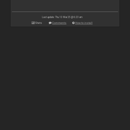
Last update: Thu 13 Mar 25 @ 6:23 am
Stats
Comments
How to install