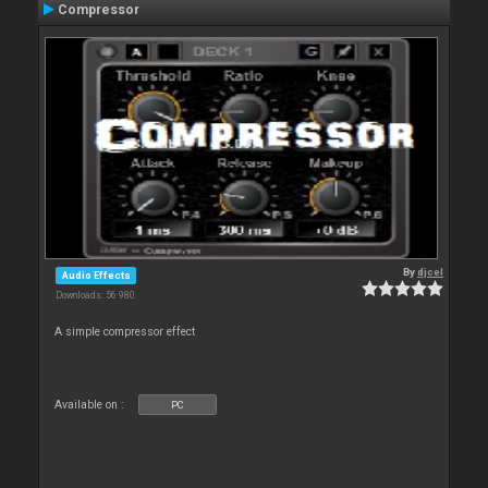
Compressor
By
djcel
Audio Effects
Downloads: 56 980
A simple compressor effect
Available on :
PC