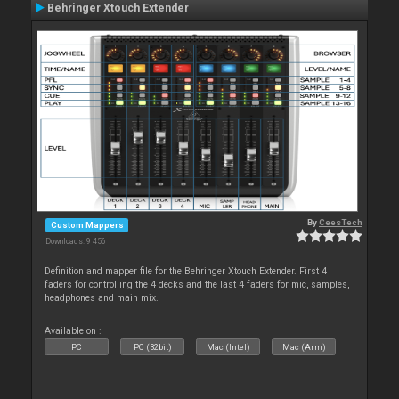
Behringer Xtouch Extender
By
CeesTech
Custom Mappers
Downloads: 9 456
Definition and mapper file for the Behringer Xtouch Extender. First 4
faders for controlling the 4 decks and the last 4 faders for mic, samples,
headphones and main mix.
Available on :
PC
PC (32bit)
Mac (Intel)
Mac (Arm)