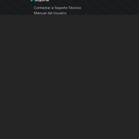
Soporte
Contactar a Soporte Técnico
Manual del Usuario
VDJPedia (Wiki)
Artículos
Foros
COMPAÑIA
Acerca de Nosotros
contáctenos
Política de Privacidad
Acuerdo de Licenciamiento (EULA)
Siguenos
Facebook
YouTube