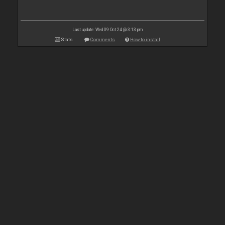
Last update: Wed 09 Oct 24 @ 3:13 pm
Stats
Comments
How to install