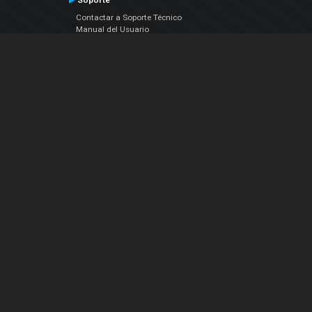
Soporte
Contactar a Soporte Técnico
Manual del Usuario
VDJPedia (Wiki)
Artículos
Foros
COMPAÑIA
Acerca de Nosotros
contáctenos
Política de Privacidad
Acuerdo de Licenciamiento (EULA)
Siguenos
Facebook
YouTube