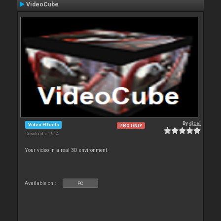
VideoCube
By
djcel
Video Effects
PRO ONLY
Downloads: 1 914
Your video in a real 3D environment.
Available on :
PC