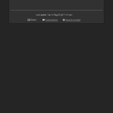
Last update: Tue 12 Aug 25 @ 11:31 pm
Stats
Comments
How to install