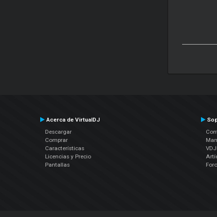
Acerca de VirtualDJ
Sop
Descargar
Cont
Comprar
Man
Características
VDJP
Licencias y Precio
Artí
Pantallas
For