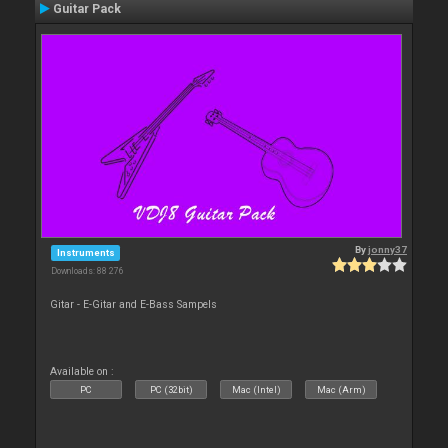
Guitar Pack
By
jonny37
Instruments
Downloads: 88 276
Gitar - E-Gitar and E-Bass Sampels
Available on :
PC
PC (32bit)
Mac (Intel)
Mac (Arm)