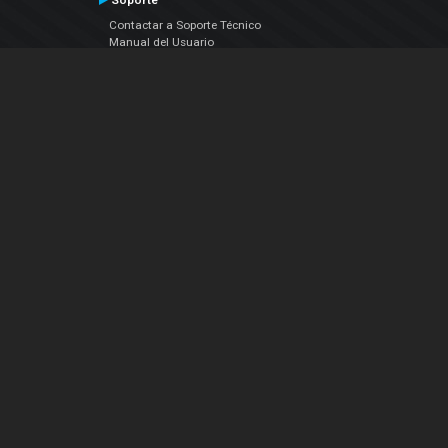
Soporte
Contactar a Soporte Técnico
Manual del Usuario
VDJPedia (Wiki)
Artículos
Foros
COMPAÑIA
Acerca de Nosotros
contáctenos
Política de Privacidad
Acuerdo de Licenciamiento (EULA)
Siguenos
Facebook
YouTube