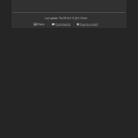
Last update: Thu 08 Oct 15 @ 3:18 pm
Stats
Comments
How to install