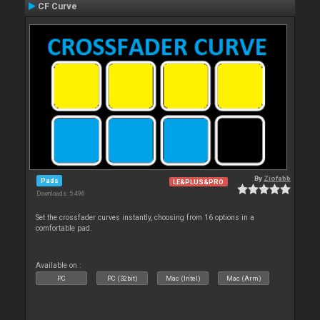
CF Curve
By
Ziofabb
Pads
LE&PLUS&PRO
Downloads: 5 496
Set the crossfader curves instantly, choosing from 16 options in a
comfortable pad.
Available on :
PC
PC (32bit)
Mac (Intel)
Mac (Arm)