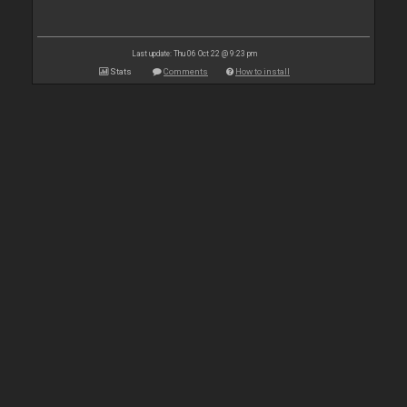
Last update: Thu 06 Oct 22 @ 9:23 pm
Stats
Comments
How to install