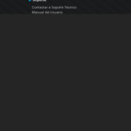
Soporte
Contactar a Soporte Técnico
Manual del Usuario
VDJPedia (Wiki)
Artículos
Foros
COMPAÑIA
Acerca de Nosotros
contáctenos
Política de Privacidad
Acuerdo de Licenciamiento (EULA)
Siguenos
Facebook
YouTube