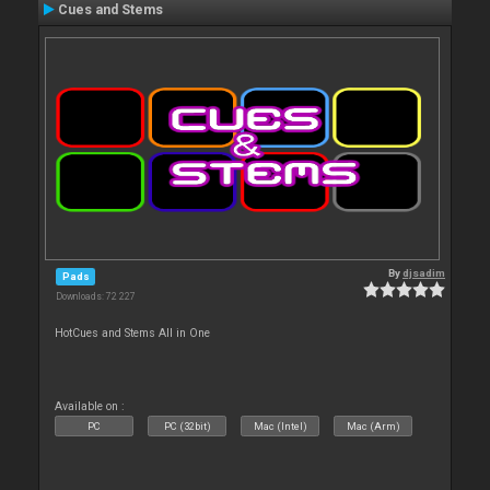
Cues and Stems
By
djsadim
Pads
Downloads: 72 227
HotCues and Stems All in One
Available on :
PC
PC (32bit)
Mac (Intel)
Mac (Arm)