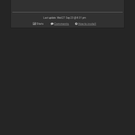
Last update: Wed 27 Sep 23 @ 8:31 pm
Stats
Comments
How to install