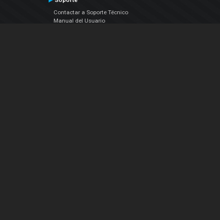
Soporte
Contactar a Soporte Técnico
Manual del Usuario
VDJPedia (Wiki)
Artículos
Foros
COMPAÑIA
Acerca de Nosotros
contáctenos
Política de Privacidad
Acuerdo de Licenciamiento (EULA)
Siguenos
Facebook
YouTube