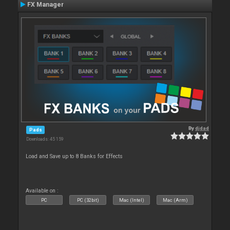
FX Manager
By
djdad
Pads
Downloads: 45 159
Load and Save up to 8 Banks for Effects
Available on :
PC
PC (32bit)
Mac (Intel)
Mac (Arm)