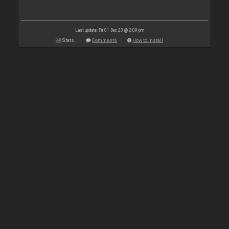
Last update: Fri 01 Dec 23 @ 2:09 pm
Stats
Comments
How to install