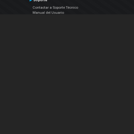
Soporte
Contactar a Soporte Técnico
Manual del Usuario
VDJPedia (Wiki)
Artículos
Foros
COMPAÑIA
Acerca de Nosotros
contáctenos
Política de Privacidad
Acuerdo de Licenciamiento (EULA)
Siguenos
Facebook
YouTube