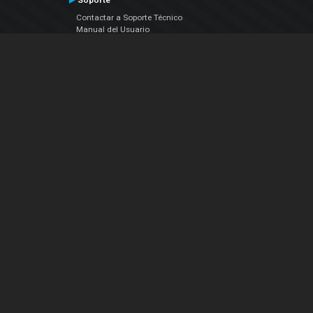
Soporte
Contactar a Soporte Técnico
Manual del Usuario
VDJPedia (Wiki)
Artículos
Foros
COMPAÑIA
Acerca de Nosotros
contáctenos
Política de Privacidad
Acuerdo de Licenciamiento (EULA)
Siguenos
Facebook
YouTube