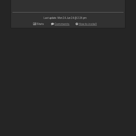
Last update: Mon 24 Jun 24 @ 2:26 pm
Stats
Comments
How to install