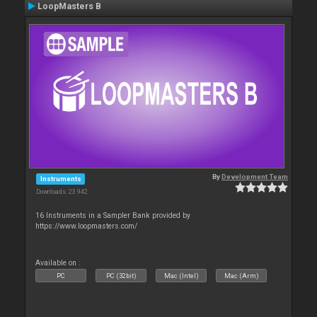
LoopMasters B
By
Development Team
Instruments
Downloads: 23 942
16 Instruments in a Sampler Bank provided by
https://www.loopmasters.com/
Available on :
PC
PC (32bit)
Mac (Intel)
Mac (Arm)